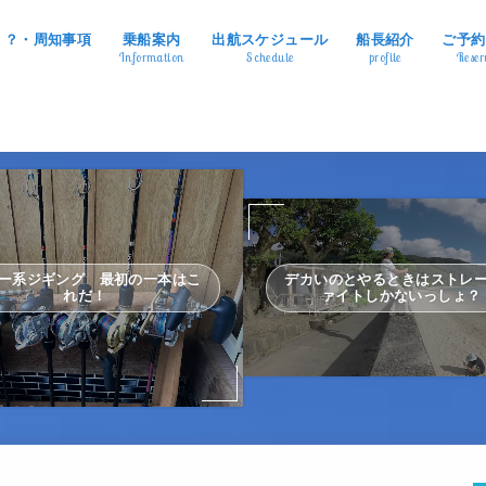
ing ？・周知事項
乗船案内
出航スケジュール
船長紹介
ご予約
Information
Schedule
profile
Reser
デカいのとやるときはストレ
ー系ジギング 最初の一本はこ
ァイトしかないっしょ？
れだ！