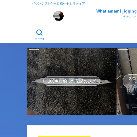
ダウンシフトから目指せセミリタイア
What amami jigg
about us
SEARCH
スロ
100キロ釣った伝説のジグ