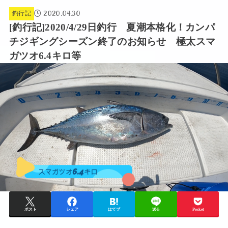
2020.04.30
釣行記
[釣行記]2020/4/29日釣行 夏潮本格化！カンパ
チジギングシーズン終了のお知らせ 極太スマ
ガツオ6.4キロ等
ポスト
シェア
はてブ
送る
Pocket