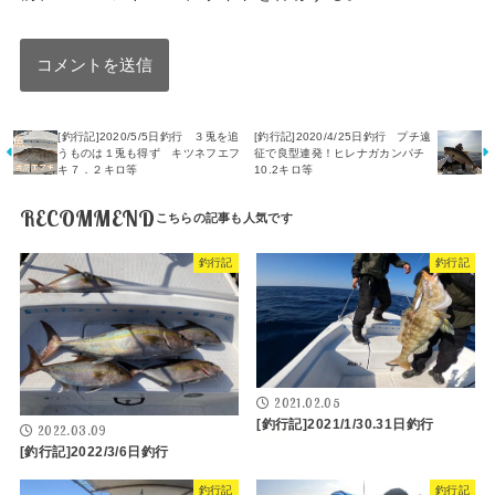
[釣行記]2020/5/5日釣行 ３兎を追
[釣行記]2020/4/25日釣行 プチ遠
うものは１兎も得ず キツネフエフ
征で良型連発！ヒレナガカンパチ
キ７．２キロ等
10.2キロ等
RECOMMEND
釣行記
釣行記
2021.02.05
[釣行記]2021/1/30.31日釣行
2022.03.09
[釣行記]2022/3/6日釣行
釣行記
釣行記