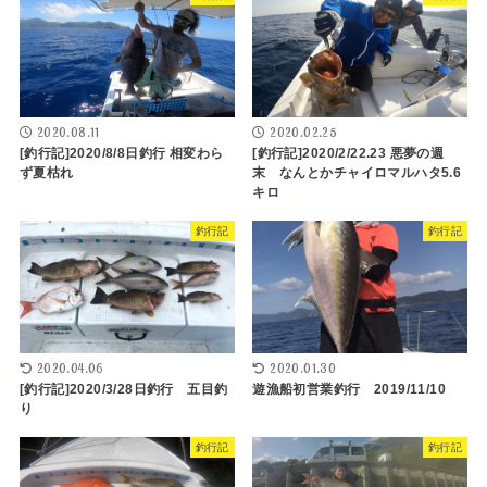
2020.08.11
2020.02.25
[釣行記]2020/8/8日釣行 相変わら
[釣行記]2020/2/22.23 悪夢の週
ず夏枯れ
末 なんとかチャイロマルハタ5.6
キロ
釣行記
釣行記
2020.04.06
2020.01.30
[釣行記]2020/3/28日釣行 五目釣
遊漁船初営業釣行 2019/11/10
り
釣行記
釣行記