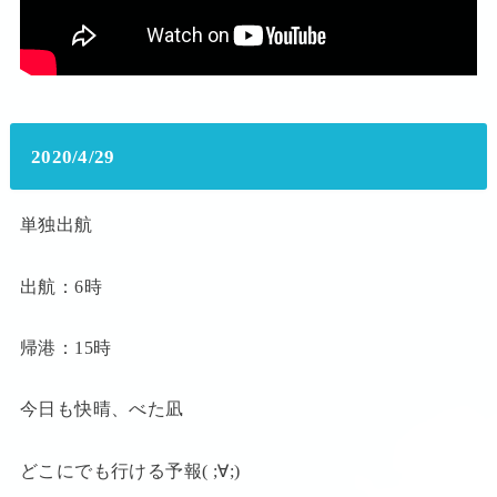
2020/4/29
単独出航
出航：6時
帰港：15時
今日も快晴、べた凪
どこにでも行ける予報( ;∀;)