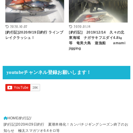
2020.10.07
2020.01.14
[釣行記]2020/9/19日釣行 ラインブ
[釣行記] 2019/12/14 久々の北
レイクラッシュ！
東海域 ナガサキフエダイ4.8㎏
等 奄美大島 遊漁船 amami
jigging
youtubeチャンネル登録お願いします！
HOME
釣行記
[釣行記]2020/4/29日釣行 夏潮本格化！カンパチジギングシーズン終了のお
知らせ 極太スマガツオ6.4キロ等