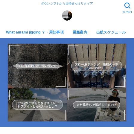
ダウンシフトから目指せセミリタイア
SEARCH
What amami jigging ？・周知事項
乗船案内
出航スケジュール
スロー系ジギング 最初の一本
100キロ釣った伝説のジグ
はこれだ！
デカいのとやるときはストレー
まだ脇持ちで消耗してるの？
トファイトしかないっしょ？