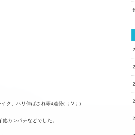
！
ク、ハリ伸ばされ等4連発( ；∀；)
ダイ他カンパチなどでした。