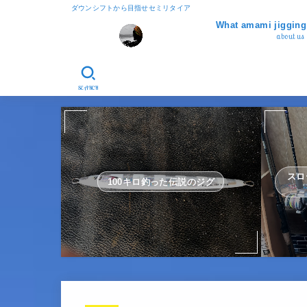
ダウンシフトから目指せセミリタイア
What amami jigg
about us
SEARCH
スロ
100キロ釣った伝説のジグ