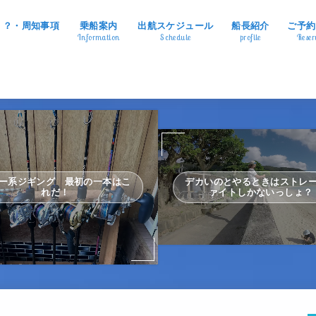
ing ？・周知事項
乗船案内
出航スケジュール
船長紹介
ご予約
Information
Schedule
profile
Reser
デカいのとやるときはストレ
ー系ジギング 最初の一本はこ
ァイトしかないっしょ？
れだ！