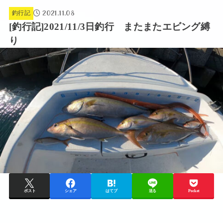
2021.11.08
釣行記
[釣行記]2021/11/3日釣行 またまたエビング縛
り
ポスト
シェア
はてブ
送る
Pocket