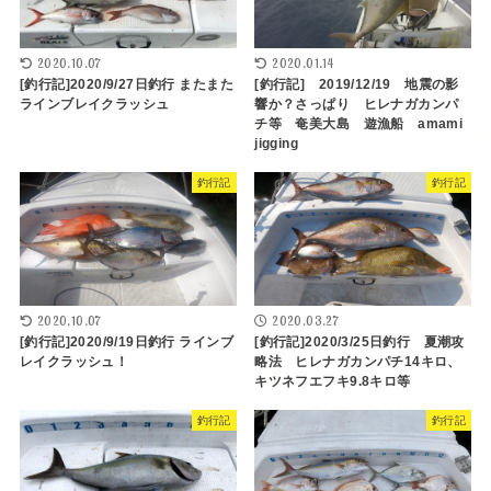
2020.10.07
2020.01.14
[釣行記]2020/9/27日釣行 またまた
[釣行記] 2019/12/19 地震の影
ラインブレイクラッシュ
響か？さっぱり ヒレナガカンパ
チ等 奄美大島 遊漁船 amami
jigging
釣行記
釣行記
2020.10.07
2020.03.27
[釣行記]2020/9/19日釣行 ラインブ
[釣行記]2020/3/25日釣行 夏潮攻
レイクラッシュ！
略法 ヒレナガカンパチ14キロ、
キツネフエフキ9.8キロ等
釣行記
釣行記