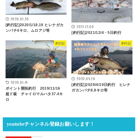
2020.01.20
[釣行記]2020/1/18.19 ヒレナガカ
2021.12.06
ンパチ4キロ、ムロアジ等
[釣行記]2021/12/4・5日釣行
釣行記
釣行記
2020.04.20
2020.01.14
[釣行記]2020/4/19日釣行 ヒレナ
ポイント開拓釣行 2019/11/16
ガカンパチ8.8キロ等
超ド級 チャイロマルハタ37.4キ
ロ
youtubeチャンネル登録お願いします！