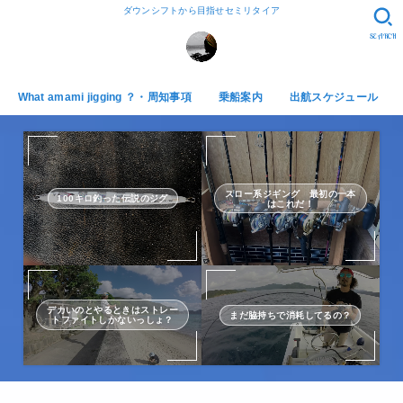
ダウンシフトから目指せセミリタイア
SEARCH
What amami jigging ？・周知事項
乗船案内
出航スケジュール
スロー系ジギング 最初の一本
100キロ釣った伝説のジグ
はこれだ！
デカいのとやるときはストレー
まだ脇持ちで消耗してるの？
トファイトしかないっしょ？